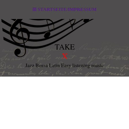
STARTSEITE/IMPRESSUM
TAKE
X
Jazz Bossa Latin Easy listening music