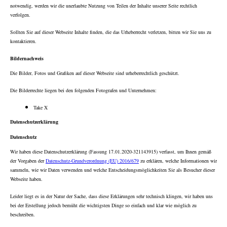
notwendig, werden wir die unerlaubte Nutzung von Teilen der Inhalte unserer Seite rechtlich
verfolgen.
Sollten Sie auf dieser Webseite Inhalte finden, die das Urheberrecht verletzen, bitten wir Sie uns zu
kontaktieren.
Bildernachweis
Die Bilder, Fotos und Grafiken auf dieser Webseite sind urheberrechtlich geschützt.
Die Bilderrechte liegen bei den folgenden Fotografen und Unternehmen:
Take X
Datenschutzerklärung
Datenschutz
Wir haben diese Datenschutzerklärung (Fassung 17.01.2020-321143915) verfasst, um Ihnen gemäß
der Vorgaben der
Datenschutz-Grundverordnung (EU) 2016/679
zu erklären, welche Informationen wir
sammeln, wie wir Daten verwenden und welche Entscheidungsmöglichkeiten Sie als Besucher dieser
Webseite haben.
Leider liegt es in der Natur der Sache, dass diese Erklärungen sehr technisch klingen, wir haben uns
bei der Erstellung jedoch bemüht die wichtigsten Dinge so einfach und klar wie möglich zu
beschreiben.