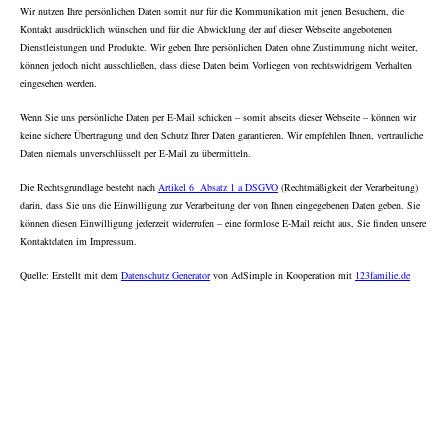
Wir nutzen Ihre persönlichen Daten somit nur für die Kommunikation mit jenen Besuchern, die
Kontakt ausdrücklich wünschen und für die Abwicklung der auf dieser Webseite angebotenen
Dienstleistungen und Produkte. Wir geben Ihre persönlichen Daten ohne Zustimmung nicht weiter,
können jedoch nicht ausschließen, dass diese Daten beim Vorliegen von rechtswidrigem Verhalten
eingesehen werden.
Wenn Sie uns persönliche Daten per E-Mail schicken – somit abseits dieser Webseite – können wir
keine sichere Übertragung und den Schutz Ihrer Daten garantieren. Wir empfehlen Ihnen, vertrauliche
Daten niemals unverschlüsselt per E-Mail zu übermitteln.
Die Rechtsgrundlage besteht nach
Artikel 6 Absatz 1 a DSGVO
(Rechtmäßigkeit der Verarbeitung)
darin, dass Sie uns die Einwilligung zur Verarbeitung der von Ihnen eingegebenen Daten geben. Sie
können diesen Einwilligung jederzeit widerrufen – eine formlose E-Mail reicht aus, Sie finden unsere
Kontaktdaten im Impressum.
Quelle: Erstellt mit dem
Datenschutz Generator
von AdSimple in Kooperation mit
123familie.de