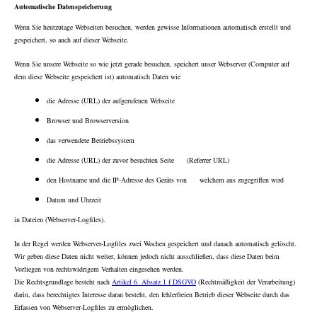
Automatische Datenspeicherung
Wenn Sie heutzutage Webseiten besuchen, werden gewisse Informationen automatisch erstellt und
gespeichert, so auch auf dieser Webseite.
Wenn Sie unsere Webseite so wie jetzt gerade besuchen, speichert unser Webserver (Computer auf
dem diese Webseite gespeichert ist) automatisch Daten wie
die Adresse (URL) der aufgerufenen Webseite
Browser und Browserversion
das verwendete Betriebssystem
die Adresse (URL) der zuvor besuchten Seite (Referrer URL)
den Hostname und die IP-Adresse des Geräts von welchem aus zugegriffen wird
Datum und Uhrzeit
in Dateien (Webserver-Logfiles).
In der Regel werden Webserver-Logfiles zwei Wochen gespeichert und danach automatisch gelöscht.
Wir geben diese Daten nicht weiter, können jedoch nicht ausschließen, dass diese Daten beim
Vorliegen von rechtswidrigem Verhalten eingesehen werden.
Die Rechtsgrundlage besteht nach
Artikel 6 Absatz 1 f DSGVO
(Rechtmäßigkeit der Verarbeitung)
darin, dass berechtigtes Interesse daran besteht, den fehlerfreien Betrieb dieser Webseite durch das
Erfassen von Webserver-Logfiles zu ermöglichen.