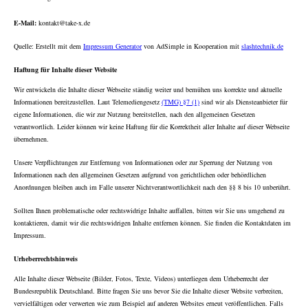
E-Mail:
kontakt@take-x.de
Quelle: Erstellt mit dem
Impressum Generator
von AdSimple in Kooperation mit
slashtechnik.de
Haftung für Inhalte dieser Website
Wir entwickeln die Inhalte dieser Webseite ständig weiter und bemühen uns korrekte und aktuelle
Informationen bereitzustellen. Laut Telemediengesetz
(TMG) §7 (1)
sind wir als Diensteanbieter für
eigene Informationen, die wir zur Nutzung bereitstellen, nach den allgemeinen Gesetzen
verantwortlich. Leider können wir keine Haftung für die Korrektheit aller Inhalte auf dieser Webseite
übernehmen.
Unsere Verpflichtungen zur Entfernung von Informationen oder zur Sperrung der Nutzung von
Informationen nach den allgemeinen Gesetzen aufgrund von gerichtlichen oder behördlichen
Anordnungen bleiben auch im Falle unserer Nichtverantwortlichkeit nach den §§ 8 bis 10 unberührt.
Sollten Ihnen problematische oder rechtswidrige Inhalte auffallen, bitten wir Sie uns umgehend zu
kontaktieren, damit wir die rechtswidrigen Inhalte entfernen können. Sie finden die Kontaktdaten im
Impressum.
Urheberrechtshinweis
Alle Inhalte dieser Webseite (Bilder, Fotos, Texte, Videos) unterliegen dem Urheberrecht der
Bundesrepublik Deutschland. Bitte fragen Sie uns bevor Sie die Inhalte dieser Website verbreiten,
vervielfältigen oder verwerten wie zum Beispiel auf anderen Websites erneut veröffentlichen. Falls