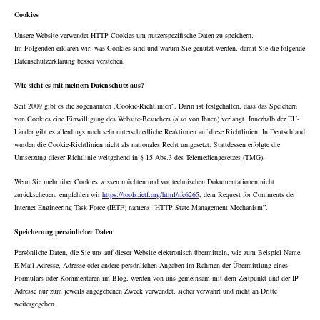
Cookies
Unsere Website verwendet HTTP-Cookies um nutzerspezifische Daten zu speichern.
Im Folgenden erklären wir, was Cookies sind und warum Sie genutzt werden, damit Sie die folgende
Datenschutzerklärung besser verstehen.
Wie sieht es mit meinem Datenschutz aus?
Seit 2009 gibt es die sogenannten „Cookie-Richtlinien“. Darin ist festgehalten, dass das Speichern
von Cookies eine Einwilligung des Website-Besuchers (also von Ihnen) verlangt. Innerhalb der EU-
Länder gibt es allerdings noch sehr unterschiedliche Reaktionen auf diese Richtlinien. In Deutschland
wurden die Cookie-Richtlinien nicht als nationales Recht umgesetzt. Stattdessen erfolgte die
Umsetzung dieser Richtlinie weitgehend in § 15 Abs.3 des Telemediengesetzes (TMG).
Wenn Sie mehr über Cookies wissen möchten und vor technischen Dokumentationen nicht
zurückscheuen, empfehlen wir
https://tools.ietf.org/html/rfc6265
, dem Request for Comments der
Internet Engineering Task Force (IETF) namens “HTTP State Management Mechanism”.
Speicherung persönlicher Daten
Persönliche Daten, die Sie uns auf dieser Website elektronisch übermitteln, wie zum Beispiel Name,
E-Mail-Adresse, Adresse oder andere persönlichen Angaben im Rahmen der Übermittlung eines
Formulars oder Kommentaren im Blog, werden von uns gemeinsam mit dem Zeitpunkt und der IP-
Adresse nur zum jeweils angegebenen Zweck verwendet, sicher verwahrt und nicht an Dritte
weitergegeben.